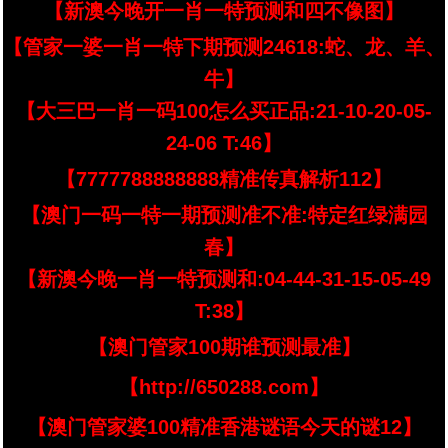
【新澳今晚开一肖一特预测和四不像图】
【管家一婆一肖一特下期预测24618:蛇、龙、羊、
牛】
【大三巴一肖一码100怎么买正品:21-10-20-05-
24-06 T:46】
【7777788888888精准传真解析112】
【澳门一码一特一期预测准不准:特定红绿满园
春】
【新澳今晚一肖一特预测和:04-44-31-15-05-49
T:38】
【澳门管家100期谁预测最准】
【http://650288.com】
【澳门管家婆100精准香港谜语今天的谜12】