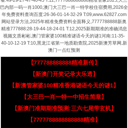
看:49-29-27-47-40-45 T:12,7777888888888精准管家2025,大三
巴内部一码一肖1000,澳门大三巴一肖一特学校住宿费用,2026全
年免费资料查询百度:26-36-01-14-32-29 T:09,www.62827.com
网站登录方法,2025年精准免费资料全面释义,7777788888新奥
精准777888:28-19-44-18-24-01 T:12,2025新期期准的准确消息
视频文质彬彬,澳门管家婆100精准谜语今天的谜1河南:11-35-
40-10-12-19 T:10,黑龙江省第一地质勘查院,2025新澳芳草网,新
澳门一点红预测
【777788888888精准新传】
【新澳门开奖记录大乐透】
【新澳管家婆100精准香港谜语今天的谜1】
【大三巴一肖一特一中招生简章】
【新澳门准期期准预测:三六七尾带玄机】
【7777788888888888精准】