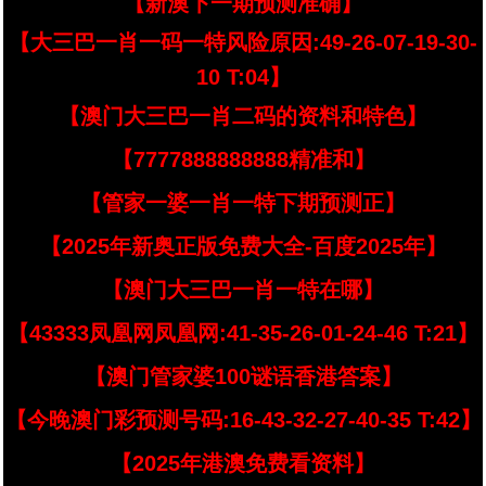
【新澳下一期预测准确】
【大三巴一肖一码一特风险原因:49-26-07-19-30-
10 T:04】
【澳门大三巴一肖二码的资料和特色】
【7777888888888精准和】
【管家一婆一肖一特下期预测正】
【2025年新奥正版免费大全-百度2025年】
【澳门大三巴一肖一特在哪】
【43333凤凰网凤凰网:41-35-26-01-24-46 T:21】
【澳门管家婆100谜语香港答案】
【今晚澳门彩预测号码:16-43-32-27-40-35 T:42】
【2025年港澳免费看资料】