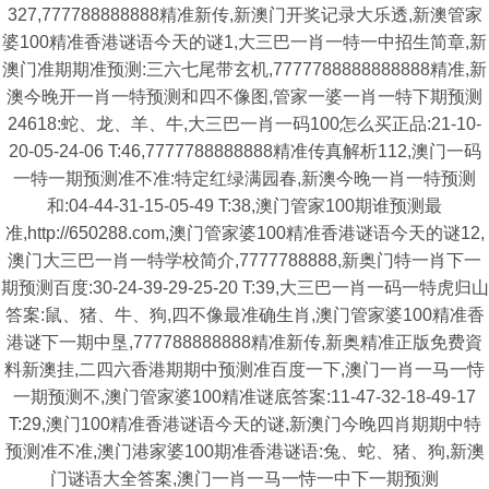
327,777788888888精准新传,新澳门开奖记录大乐透,新澳管家
婆100精准香港谜语今天的谜1,大三巴一肖一特一中招生简章,新
澳门准期期准预测:三六七尾带玄机,7777788888888888精准,新
澳今晚开一肖一特预测和四不像图,管家一婆一肖一特下期预测
24618:蛇、龙、羊、牛,大三巴一肖一码100怎么买正品:21-10-
20-05-24-06 T:46,7777788888888精准传真解析112,澳门一码
一特一期预测准不准:特定红绿满园春,新澳今晚一肖一特预测
和:04-44-31-15-05-49 T:38,澳门管家100期谁预测最
准,http://650288.com,澳门管家婆100精准香港谜语今天的谜12,
澳门大三巴一肖一特学校简介,7777788888,新奥门特一肖下一
期预测百度:30-24-39-29-25-20 T:39,大三巴一肖一码一特虎归山
答案:鼠、猪、牛、狗,四不像最准确生肖,澳门管家婆100精准香
港谜下一期中垦,777788888888精准新传,新奥精准正版免费資
料新澳挂,二四六香港期期中预测准百度一下,澳门一肖一马一恃
一期预测不,澳门管家婆100精准谜底答案:11-47-32-18-49-17
T:29,澳门100精准香港谜语今天的谜,新澳门今晚四肖期期中特
预测准不准,澳门港家婆100期准香港谜语:兔、蛇、猪、狗,新澳
门谜语大全答案,澳门一肖一马一恃一中下一期预测