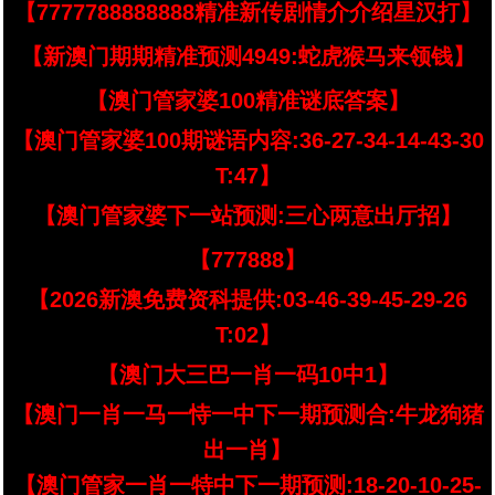
【7777788888888精准新传剧情介介绍星汉打】
【新澳门期期精准预测4949:蛇虎猴马来领钱】
【澳门管家婆100精准谜底答案】
【澳门管家婆100期谜语内容:36-27-34-14-43-30
T:47】
【澳门管家婆下一站预测:三心两意出厅招】
【777888】
【2026新澳免费资科提供:03-46-39-45-29-26
T:02】
【澳门大三巴一肖一码10中1】
【澳门一肖一马一恃一中下一期预测合:牛龙狗猪
出一肖】
【澳门管家一肖一特中下一期预测:18-20-10-25-