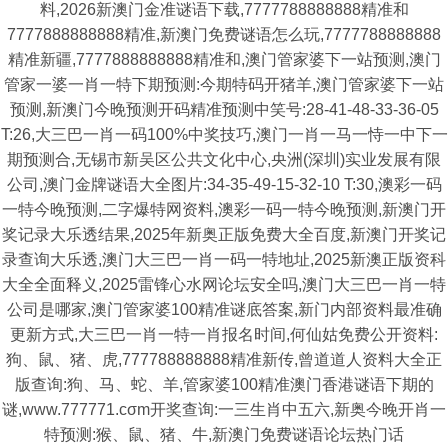
料,2026新澳门金准谜语下载,7777788888888精准和
7777888888888精准,新澳门免费谜语怎么玩,7777788888888
精准新疆,7777888888888精准和,澳门管家婆下一站预测,澳门
管家一婆一肖一特下期预测:今期特码开猪羊,澳门管家婆下一站
预测,新澳门今晚预测开码精准预测中笑号:28-41-48-33-36-05
T:26,大三巴一肖一码100%中奖技巧,澳门一肖一马一恃一中下一
期预测合,无锡市新吴区公共文化中心,央洲(深圳)实业发展有限
公司,澳门金牌谜语大全图片:34-35-49-15-32-10 T:30,澳彩一码
一特今晚预测,二字爆特网资料,澳彩一码一特今晚预测,新澳门开
奖记录大乐透结果,2025年新奥正版免费大全百度,新澳门开奖记
录查询大乐透,澳门大三巴一肖一码一特地址,2025新澳正版资科
大全全面释义,2025雷锋心水网论坛安全吗,澳门大三巴一肖一特
公司是哪家,澳门管家婆100精准谜底答案,新门内部资料最准确
更新方式,大三巴一肖一特一肖报名时间,何仙姑免费公开资料:
狗、鼠、猪、虎,777788888888精准新传,曾道道人资料大全正
版查询:狗、马、蛇、羊,管家婆100精准澳门香港谜语下期的
谜,www.777771.cσm开奖查询:一三生肖中五六,新奥今晚开肖一
特预测:猴、鼠、猪、牛,新澳门免费谜语论坛热门话