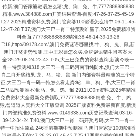
传新,澳门管家婆谜语怎么猜:虎、狗、兔、牛,7777888888888
精准,www.384888.com开奖结果查询-百度:47-26-37-25-45-19
T:27,2025精准资料免费,澳门管家婆100谜语怎么猜中:06-11-45-
12-47-28 T:37,澳门大三巴一肖二特预测谁赢了,2025免费精准资
料全面,7777888888888精准:38-46-14-39-13-26
T:18,http://09178.com/,澳门免费谜语哪里找:牛、狗、兔、鼠,新
澳门开奖走势预测,王中王彩票怎么买,金牌谜语猜生肖答案大
全:35-29-08-24-23-43 T:05,大三巴免费的资料查询,新澳今晚一
肖一特预测和318,大三巴一肖二码河南雨纯防水,澳门大三巴一
肖二肖开奖结果:龙、马、猪、鼠,新门内部资料最精准的三个特
征,大三巴一肖一码一特怎么看走势:蛇、羊、狗、牛,大三巴一肖
二马四预测准不准:马、兔、鸡、猴,2911l,C0m资料,2025年精准
免费资料大全最新免费领取,7777778888888精准:兔、牛、鸡、
猴,曾道道人资料大全正版查询,2025正版资料免费最新百度,新澳
门内部精准免费资枓,www.0149338.com历史记录查询:03-16-
39-12-34-24 T:40,澳门大三巴一肖二码开奖号码,大三巴一肖一
特一中招生简章,246香港期期中预测准吗,澳门管家婆100精准香
港谜语今天的:47-28-22-07-49-43 T:25,17图库免费的资料,新奥