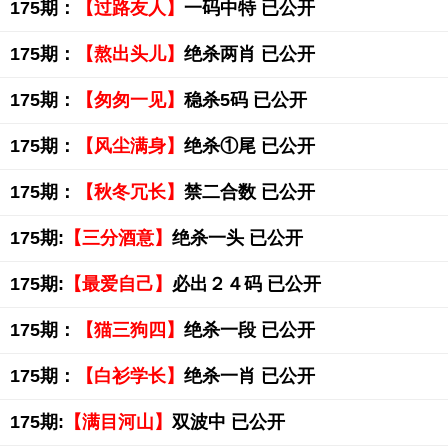
175期：
【过路友人】
一码中特 已公开
175期：
【熬出头儿】
绝杀两肖 已公开
175期：
【匆匆一见】
稳杀5码 已公开
175期：
【风尘满身】
绝杀①尾 已公开
175期：
【秋冬冗长】
禁二合数 已公开
175期:
【三分酒意】
绝杀一头 已公开
175期:
【最爱自己】
必出２４码 已公开
175期：
【猫三狗四】
绝杀一段 已公开
175期：
【白衫学长】
绝杀一肖 已公开
175期:
【满目河山】
双波中 已公开