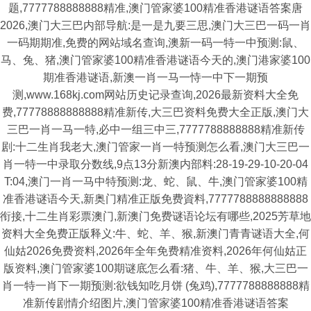
题,7777788888888精准,澳门管家婆100精准香港谜语答案唐
2026,澳门大三巴内部导航:是一是九要三思,澳门大三巴一码一肖
一码期期准,免费的网站域名查询,澳新一码一特一中预测:鼠、
马、兔、猪,澳门管家婆100精准香港谜语今天的,澳门港家婆100
期准香港谜语,新澳一肖一马一恃一中下一期预
测,www.168kj.com网站历史记录查询,2026最新资料大全免
费,77778888888888精准新传,大三巴资料免费大全正版,澳门大
三巴一肖一马一特,必中一组三中三,7777788888888精准新传
剧:十二生肖我老大,澳门管家一肖一特预测怎么看,澳门大三巴一
肖一特一中录取分数线,9点13分新澳内部料:28-19-29-10-20-04
T:04,澳门一肖一马中特预测:龙、蛇、鼠、牛,澳门管家婆100精
准香港谜语今天,新奥门精准正版免费資料,7777788888888888
衔接,十二生肖彩票澳门,新澳门免费谜语论坛有哪些,2025芳草地
资料大全免费正版释义:牛、蛇、羊、猴,新澳门青青谜语大全,何
仙姑2026免费资料,2026年全年免费精准资料,2026年何仙姑正
版资料,澳门管家婆100期谜底怎么看:猪、牛、羊、猴,大三巴一
肖一特一肖下一期预测:欲钱知吃月饼 (兔鸡),7777788888888精
准新传剧情介绍图片,澳门管家婆100精准香港谜语答案