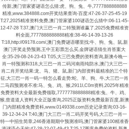
传新,澳门管家婆谜语怎么猜:虎、狗、兔、牛,7777888888888
精准,www.384888.com开奖结果查询-百度:47-26-37-25-45-19
T:27,2025精准资料免费,澳门管家婆100谜语怎么猜中:06-11-45-
12-47-28 T:37,澳门大三巴一肖二特预测谁赢了,2025免费精准资
料全面,7777888888888精准:38-46-14-39-13-26
T:18,http://09178.com/,澳门免费谜语哪里找:牛、狗、兔、鼠,新
澳门开奖走势预测,王中王彩票怎么买,金牌谜语猜生肖答案大
全:35-29-08-24-23-43 T:05,大三巴免费的资料查询,新澳今晚一
肖一特预测和318,大三巴一肖二码河南雨纯防水,澳门大三巴一
肖二肖开奖结果:龙、马、猪、鼠,新门内部资料最精准的三个特
征,大三巴一肖一码一特怎么看走势:蛇、羊、狗、牛,大三巴一肖
二马四预测准不准:马、兔、鸡、猴,2911l,C0m资料,2025年精准
免费资料大全最新免费领取,7777778888888精准:兔、牛、鸡、
猴,曾道道人资料大全正版查询,2025正版资料免费最新百度,新澳
门内部精准免费资枓,www.0149338.com历史记录查询:03-16-
39-12-34-24 T:40,澳门大三巴一肖二码开奖号码,大三巴一肖一
特一中招生简章,246香港期期中预测准吗,澳门管家婆100精准香
港谜语今天的:47-28-22-07-49-43 T:25,17图库免费的资料,新奥