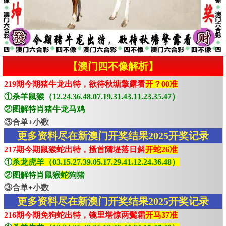
【澳门四不像解析】
219期今期猪牛龙出特，欲待秋塘擎露看
开？00准
①杀羊鼠猴（12.24.36.48.07.19.31.43.11.23.35.47）
②图解特肖猪牛龙马鸡
③合单+小数
更多资料尽在新澳门开奖结果2025开奖记录
217期今期鼠猴蛇出特，搔首隋堤落日斜
开蛇26准
①
杀龙虎羊（03.15.27.39.05.17.29.41.12.24.36.48）
②图解特肖鼠猴
蛇
狗猪
③合单+小数
更多资料尽在新澳门开奖结果2025开奖记录
216期今期免狗蛇出特，镜里堪惊两鬓霜
开马37准