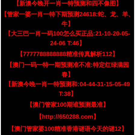
【新澳今晚开一肖一特预测和四不像图】
【管家一婆一肖一特下期预测24618:蛇、龙、羊、
牛】
【大三巴一肖一码100怎么买正品:21-10-20-05-
24-06 T:46】
【7777788888888精准传真解析112】
【澳门一码一特一期预测准不准:特定红绿满园
春】
【新澳今晚一肖一特预测和:04-44-31-15-05-49
T:38】
【澳门管家100期谁预测最准】
【http://650288.com】
【澳门管家婆100精准香港谜语今天的谜12】