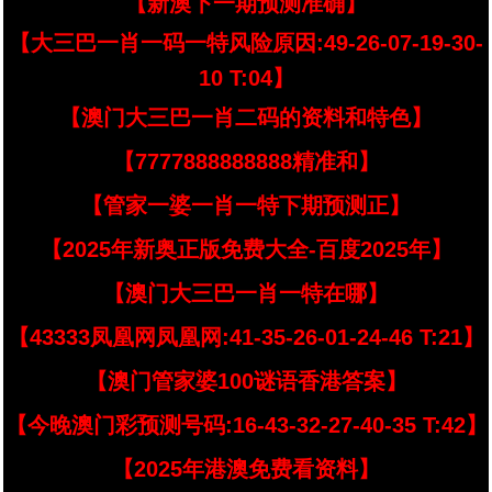
【新澳下一期预测准确】
【大三巴一肖一码一特风险原因:49-26-07-19-30-
10 T:04】
【澳门大三巴一肖二码的资料和特色】
【7777888888888精准和】
【管家一婆一肖一特下期预测正】
【2025年新奥正版免费大全-百度2025年】
【澳门大三巴一肖一特在哪】
【43333凤凰网凤凰网:41-35-26-01-24-46 T:21】
【澳门管家婆100谜语香港答案】
【今晚澳门彩预测号码:16-43-32-27-40-35 T:42】
【2025年港澳免费看资料】