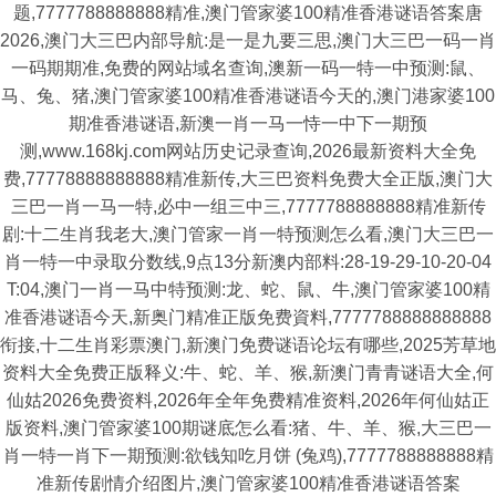
题,7777788888888精准,澳门管家婆100精准香港谜语答案唐
2026,澳门大三巴内部导航:是一是九要三思,澳门大三巴一码一肖
一码期期准,免费的网站域名查询,澳新一码一特一中预测:鼠、
马、兔、猪,澳门管家婆100精准香港谜语今天的,澳门港家婆100
期准香港谜语,新澳一肖一马一恃一中下一期预
测,www.168kj.com网站历史记录查询,2026最新资料大全免
费,77778888888888精准新传,大三巴资料免费大全正版,澳门大
三巴一肖一马一特,必中一组三中三,7777788888888精准新传
剧:十二生肖我老大,澳门管家一肖一特预测怎么看,澳门大三巴一
肖一特一中录取分数线,9点13分新澳内部料:28-19-29-10-20-04
T:04,澳门一肖一马中特预测:龙、蛇、鼠、牛,澳门管家婆100精
准香港谜语今天,新奥门精准正版免费資料,7777788888888888
衔接,十二生肖彩票澳门,新澳门免费谜语论坛有哪些,2025芳草地
资料大全免费正版释义:牛、蛇、羊、猴,新澳门青青谜语大全,何
仙姑2026免费资料,2026年全年免费精准资料,2026年何仙姑正
版资料,澳门管家婆100期谜底怎么看:猪、牛、羊、猴,大三巴一
肖一特一肖下一期预测:欲钱知吃月饼 (兔鸡),7777788888888精
准新传剧情介绍图片,澳门管家婆100精准香港谜语答案