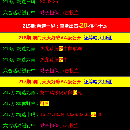
219期:精选三码：
20.32.25
六合活动进行中：
站长担保
点击投注
20
219期:精选一码：重拳出击-
-信心十足
218期:澳门天天好彩AA级公开;
还等啥大胆砸
218期:精选九肖：
鸡龙猪兔
虎
牛鼠猴狗
218期:精选六肖：
鸡龙猪兔
虎
牛
六合活动进行中：
站长担保
点击投注
217期:澳门天天好彩AA级公开;
还等啥大胆砸
217期:精选九肖：
龙牛鸡猴虎猪鼠
蛇
兔
217期:家禽野兽：
野兽
217期:精选十码：
15.27.18.34.23.29.32.31.
26
.28
六合活动进行中：
站长担保
点击投注