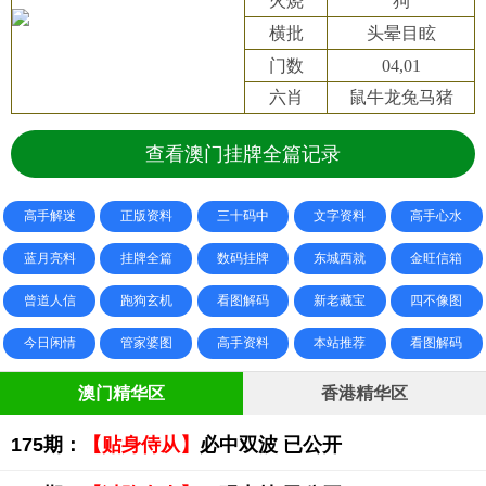
火烧
狗
横批
头晕目眩
门数
04,01
六肖
鼠牛龙兔马猪
查看澳门挂牌全篇记录
高手解迷
正版资料
三十码中
文字资料
高手心水
蓝月亮料
挂牌全篇
数码挂牌
东城西就
金旺信箱
曾道人信
跑狗玄机
看图解码
新老藏宝
四不像图
今日闲情
管家婆图
高手资料
本站推荐
看图解码
澳门精华区
香港精华区
175期：
【贴身侍从】
必中双波 已公开