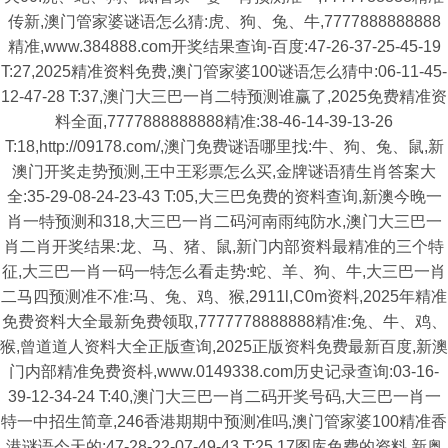
传新,澳门管家婆谜语怎么猜:虎、狗、兔、牛,7777888888888
精准,www.384888.com开奖结果查询-百度:47-26-37-25-45-19
T:27,2025精准资料免费,澳门管家婆100谜语怎么猜中:06-11-45-
12-47-28 T:37,澳门大三巴一肖二特预测谁赢了,2025免费精准资
料全面,7777888888888精准:38-46-14-39-13-26
T:18,http://09178.com/,澳门免费谜语哪里找:牛、狗、兔、鼠,新
澳门开奖走势预测,王中王彩票怎么买,金牌谜语猜生肖答案大
全:35-29-08-24-23-43 T:05,大三巴免费的资料查询,新澳今晚一
肖一特预测和318,大三巴一肖二码河南雨纯防水,澳门大三巴一
肖二肖开奖结果:龙、马、猪、鼠,新门内部资料最精准的三个特
征,大三巴一肖一码一特怎么看走势:蛇、羊、狗、牛,大三巴一肖
二马四预测准不准:马、兔、鸡、猴,2911l,C0m资料,2025年精准
免费资料大全最新免费领取,7777778888888精准:兔、牛、鸡、
猴,曾道道人资料大全正版查询,2025正版资料免费最新百度,新澳
门内部精准免费资枓,www.0149338.com历史记录查询:03-16-
39-12-34-24 T:40,澳门大三巴一肖二码开奖号码,大三巴一肖一
特一中招生简章,246香港期期中预测准吗,澳门管家婆100精准香
港谜语今天的:47-28-22-07-49-43 T:25,17图库免费的资料,新奥