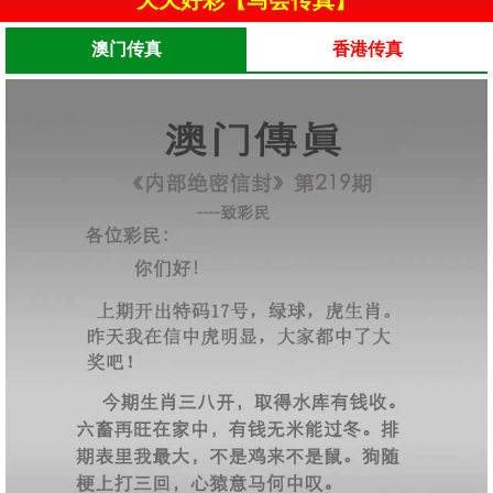
天天好彩【马会传真】
澳门传真
香港传真