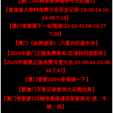
【澳门100精准香港谜语今天的谜1】
【曾道道人资料免费大全历史记录:18-39-14-10-
24-49 T:19】
【澳门管家婆下一站预测:22-02-41-08-10-27
T:29】
【澳门《金牌谜语》:六畜兴旺家中肖】
【2026年新门正版免费资本:红绿特码送彩民】
【2025年新奥正版免费百度大全:01-09-34-23-46-
10 T:47】
【澳门管家100%香港谜一下】
【新澳门开奖记录查询大乐透结果】
【澳门管家婆100精准香港谜语答案两肖:虎、牛、
猴、鸡】