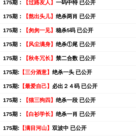
175期：
【过路友人】
一码中特 已公开
175期：
【熬出头儿】
绝杀两肖 已公开
175期：
【匆匆一见】
稳杀5码 已公开
175期：
【风尘满身】
绝杀①尾 已公开
175期：
【秋冬冗长】
禁二合数 已公开
175期:
【三分酒意】
绝杀一头 已公开
175期:
【最爱自己】
必出２４码 已公开
175期：
【猫三狗四】
绝杀一段 已公开
175期：
【白衫学长】
绝杀一肖 已公开
175期:
【满目河山】
双波中 已公开